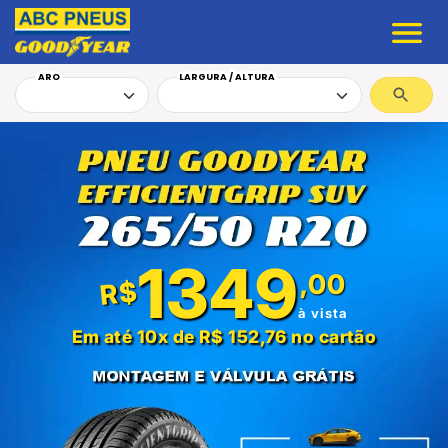
ARO
LARGURA / ALTURA
1349
,00
R$
à vista
Em até 10x de R$ 152,76 no cartão