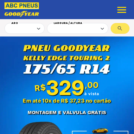
ARO
LARGURA / ALTURA
329
,00
R$
à vista
Em até 10x de R$ 37,23 no cartão