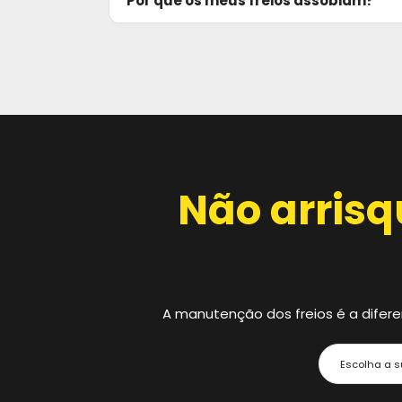
Por que os meus freios assobiam?
Não arrisq
A manutenção dos freios é a difer