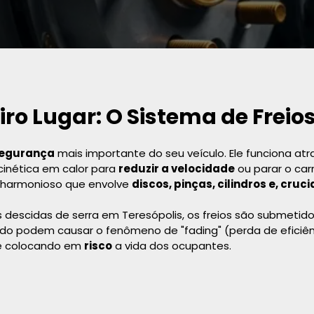
o Lugar: O Sistema de Freio
egurança
mais importante do seu veículo. Ele funciona atra
cinética em calor para
reduzir a velocidade
ou parar o car
 harmonioso que envolve
discos, pinças, cilindros e, cruci
as descidas de serra em Teresópolis, os freios são submetid
o podem causar o fenômeno de "fading" (perda de eficiên
 colocando em
risco
a vida dos ocupantes.