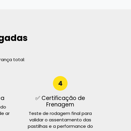
ogadas
rança total:
4
ca
✅ Certificação de
Frenagem
ido
e ar
Teste de rodagem final para
validar o assentamento das
pastilhas e a performance do