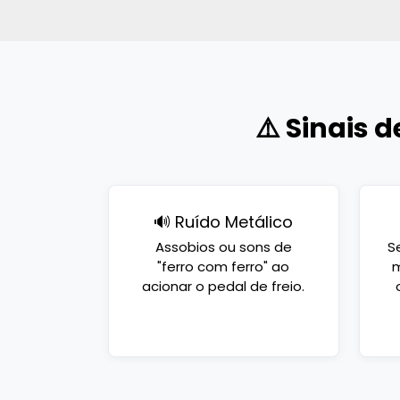
⚠️ Sinais 
🔊 Ruído Metálico
Assobios ou sons de
S
"ferro com ferro" ao
m
acionar o pedal de freio.