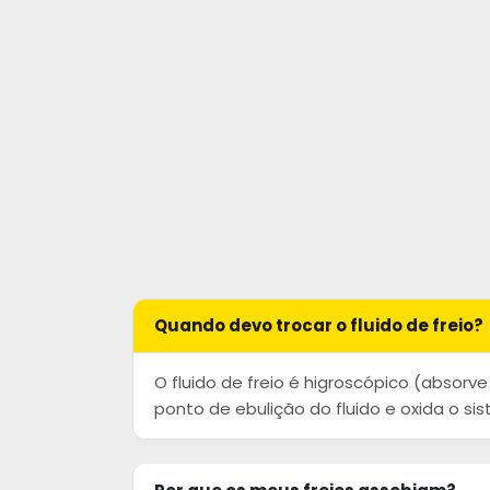
Quando devo trocar o fluido de freio?
O fluido de freio é higroscópico (abso
ponto de ebulição do fluido e oxida o s