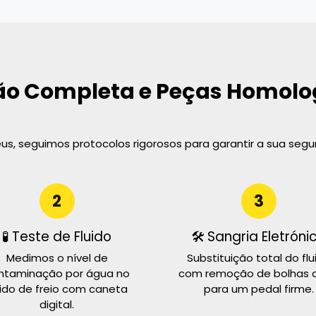
ão Completa e Peças Homol
s, seguimos protocolos rigorosos para garantir a sua segu
2
3
🧪 Teste de Fluido
🛠️ Sangria Eletróni
Medimos o nível de
Substituição total do flu
ntaminação por água no
com remoção de bolhas d
uido de freio com caneta
para um pedal firme.
digital.