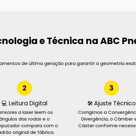
cnologia e Técnica na ABC Pn
pamentos de última geração para garantir a geometria exata
2
3
💻 Leitura Digital
🛠️ Ajuste Técnico
ensores a laser leem os
Corrigimos a Convergênci
ângulos das rodas e o
Divergência, o Câmber 
putador compara com o
Cáster conforme necessá
drão original de fábrica.