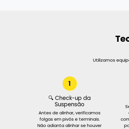
Te
Utilizamos equi
1
🔍 Check-up da
Suspensão
S
Antes de alinhar, verificamos
folgas em pivôs e terminais.
com
Não adianta alinhar se houver
pa