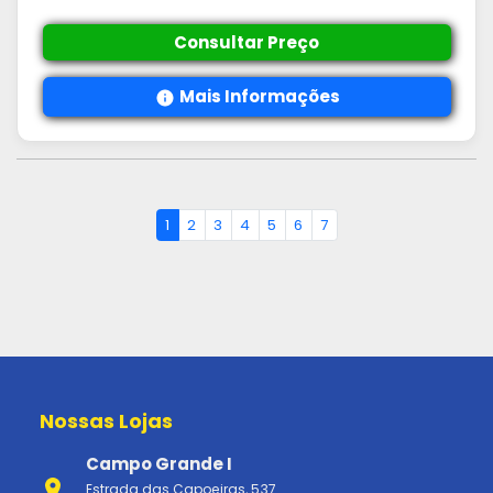
Consultar Preço
Mais Informações
1
2
3
4
5
6
7
Nossas Lojas
Campo Grande I
Estrada das Capoeiras, 537