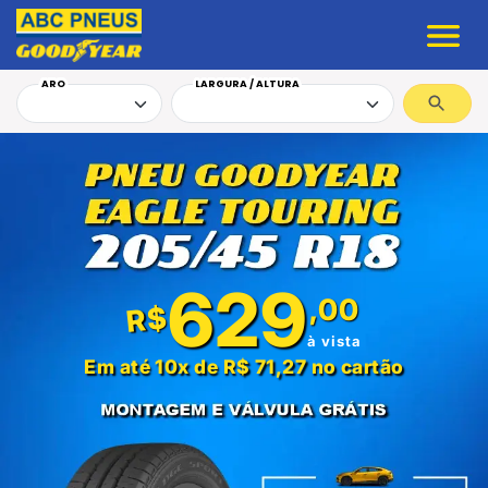
ARO
LARGURA / ALTURA
629
,00
R$
à vista
Em até 10x de R$ 71,27 no cartão