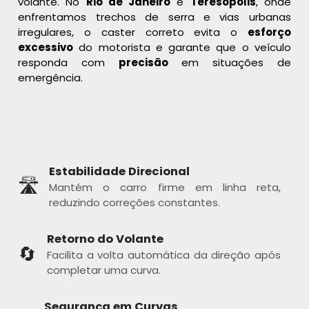
volante. No
Rio de Janeiro
e
Teresópolis
, onde
enfrentamos trechos de serra e vias urbanas
irregulares, o caster correto evita o
esforço
excessivo
do motorista e garante que o veículo
responda com
precisão
em situações de
emergência.
Estabilidade Direcional
🛣️
Mantém o carro firme em linha reta,
reduzindo correções constantes.
Retorno do Volante
🔄
Facilita a volta automática da direção após
completar uma curva.
Segurança em Curvas